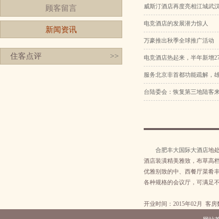
威斯汀酒店再度亮相江城武
顾客留言
电竞酒店的发展潜力惊人
新闻资讯
万豪推出秋季全球推广活动
住客点评
>>
电竞酒店热起来，半年新增27
服务北京非首都功能疏解，
台陆委会：恢复第三地陆客
合肥丰大国际大酒店
地
酒店装潢精美雅致，布草高
优雅别致的中、西餐厅菜肴
各种规格的会议厅，可满足
开业时间：2015年02月 客房