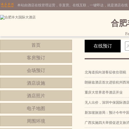
本站由酒店在线管理运营，非直营。在线互联，一键即达，就是酒店在线
合肥
Fe
首页
在线预订
客房预订
会场预订
北海道拟向游客征收住宿税
朗丽兹酒店首次进驻杭州西
酒店设施
重庆大世界君亭酒店开业
酒店照片
无人出价，深圳中保国际酒
电子地图
新加坡旅游局：预计今年中
周围环境
广西实施四大举措促进文旅