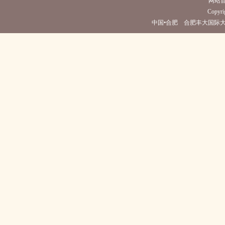
网站
Copyrig
中国•合肥 合肥丰大国际大酒店(电话05