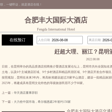
互联，一键即达，就是酒店在线！
合肥丰大国际大酒店
Fengda International Hotel
在线预订
入住日期
离店日期
赶超大理、丽江？昆明
2022.08.08
日前，在昆明举办的高品质酒店招商推介暨酒店发展论坛上，昆明市共向全国知名酒店投
土地，以及6个主城酒店区域、9个乡村酒店和精品民宿区域、9个酒店开发合作项目
按照规划，昆明在未来3年内，将高标准建设超过20家半山酒店，建设一批精品旅游民
2025年，将建成具有昆明文化特色的等级旅游民宿不少于60家。
上一篇：
华天酒店董事辞职
下一篇：
大力抢中国市场，希尔顿惠庭2年签约150家
合肥丰大国际大酒店交通