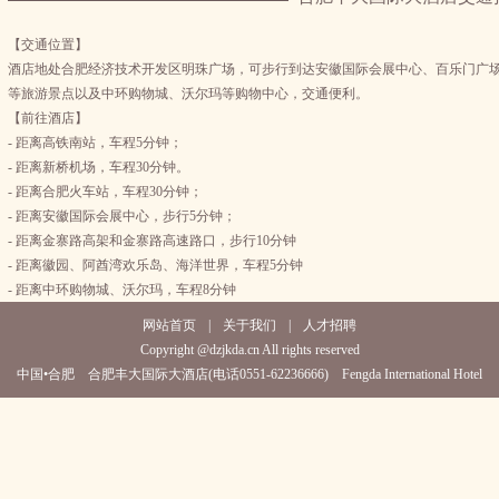
【交通位置】
酒店地处合肥经济技术开发区明珠广场，可步行到达安徽国际会展中心、百乐门广
等旅游景点以及中环购物城、沃尔玛等购物中心，交通便利。
【前往酒店】
- 距离高铁南站，车程5分钟；
- 距离新桥机场，车程30分钟。
- 距离合肥火车站，车程30分钟；
- 距离安徽国际会展中心，步行5分钟；
- 距离金寨路高架和金寨路高速路口，步行10分钟
- 距离徽园、阿酋湾欢乐岛、海洋世界，车程5分钟
- 距离中环购物城、沃尔玛，车程8分钟
网站首页
|
关于我们
|
人才招聘
Copyright @dzjkda.cn All rights reserved
中国•合肥 合肥丰大国际大酒店(电话0551-62236666) Fengda International Hotel