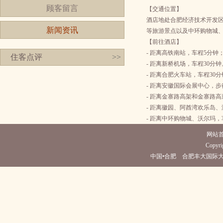
顾客留言
【交通位置】
酒店地处合肥经济技术开发
新闻资讯
等旅游景点以及中环购物城
【前往酒店】
- 距离高铁南站，车程5分钟
住客点评
>>
- 距离新桥机场，车程30分钟
- 距离合肥火车站，车程30
- 距离安徽国际会展中心，步
- 距离金寨路高架和金寨路高
- 距离徽园、阿酋湾欢乐岛
- 距离中环购物城、沃尔玛，
网站
Copyrig
中国•合肥 合肥丰大国际大酒店(电话05