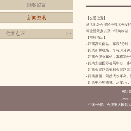
顾客留言
新闻资讯
【交通位置】
酒店地处合肥经济技术开发
等旅游景点以及中环购物城
住客点评
>>
【前往酒店】
- 距离高铁南站，车程5分钟
- 距离新桥机场，车程30分钟
- 距离合肥火车站，车程30
- 距离安徽国际会展中心，步
- 距离金寨路高架和金寨路高
- 距离徽园、阿酋湾欢乐岛
- 距离中环购物城、沃尔玛，
网站
Copyrig
中国•合肥 合肥丰大国际大酒店(电话05