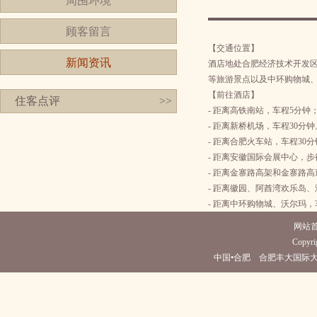
周围环境
顾客留言
【交通位置】
新闻资讯
酒店地处合肥经济技术开发
等旅游景点以及中环购物城
【前往酒店】
住客点评
>>
- 距离高铁南站，车程5分钟
- 距离新桥机场，车程30分钟
- 距离合肥火车站，车程30
- 距离安徽国际会展中心，步
- 距离金寨路高架和金寨路高
- 距离徽园、阿酋湾欢乐岛
- 距离中环购物城、沃尔玛，
网站
Copyrig
中国•合肥 合肥丰大国际大酒店(电话05