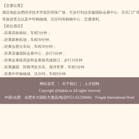
【交通位置】
酒店地处合肥经济技术开发区明珠广场，可步行到达安徽国际会展中心、百乐门广
等旅游景点以及中环购物城、沃尔玛等购物中心，交通便利。
【前往酒店】
- 距离高铁南站，车程5分钟；
- 距离新桥机场，车程30分钟。
- 距离合肥火车站，车程30分钟；
- 距离安徽国际会展中心，步行5分钟；
- 距离金寨路高架和金寨路高速路口，步行10分钟
- 距离徽园、阿酋湾欢乐岛、海洋世界，车程5分钟
- 距离中环购物城、沃尔玛，车程8分钟
网站首页
|
关于我们
|
人才招聘
Copyright @dzjkda.cn All rights reserved
中国•合肥 合肥丰大国际大酒店(电话0551-62236666) Fengda International Hotel