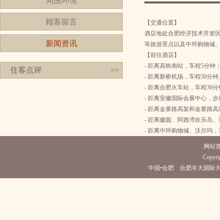
周围环境
顾客留言
【交通位置】
酒店地处合肥经济技术开发
新闻资讯
等旅游景点以及中环购物城
【前往酒店】
- 距离高铁南站，车程5分钟
住客点评
>>
- 距离新桥机场，车程30分钟
- 距离合肥火车站，车程30
- 距离安徽国际会展中心，步
- 距离金寨路高架和金寨路高
- 距离徽园、阿酋湾欢乐岛
- 距离中环购物城、沃尔玛，
网站
Copyrig
中国•合肥 合肥丰大国际大酒店(电话05